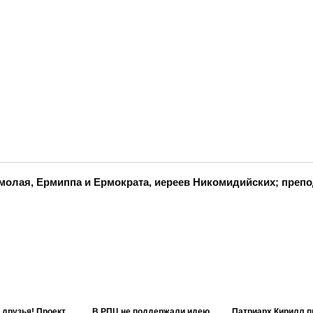
молая, Ермиппа и Ермократа, иереев Никомидийских; преп
 друзья! Проект
В РПЦ не поддержали идею
Патриарх Кирилл п