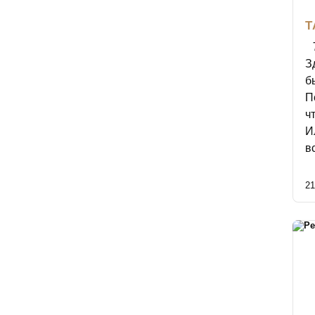
Т
З
б
П
ч
И
в
21