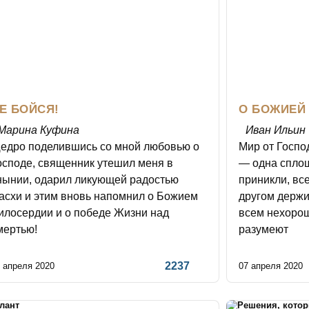
Е БОЙСЯ!
О БОЖИЕЙ
Марина Куфина
Иван Ильин
едро поделившись со мной любовью о
Мир от Господ
осподе, священник утешил меня в
— одна сплошн
нынии, одарил ликующей радостью
приникли, все
асхи и этим вновь напомнил о Божием
другом держи
илосердии и о победе Жизни над
всем нехорош
мертью!
разумеют
2237
 апреля 2020
07 апреля 2020