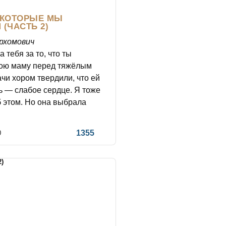
 КОТОРЫЕ МЫ
(ЧАСТЬ 2)
рхомович
 тебя за то, что ты
вою маму перед тяжёлым
чи хором твердили, что ей
ь — слабое сердце. Я тоже
б этом. Но она выбрала
1355
0