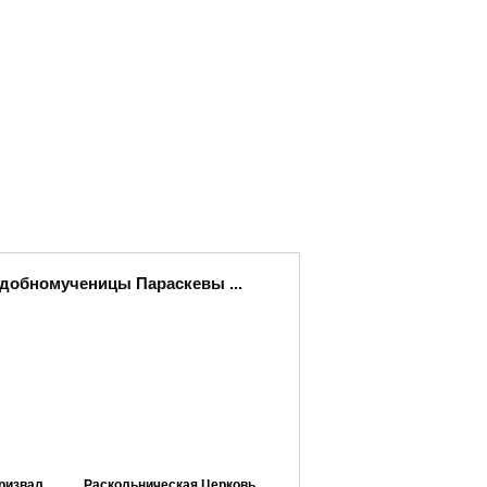
одобномученицы Параскевы ...
ризвал
Раскольническая Церковь