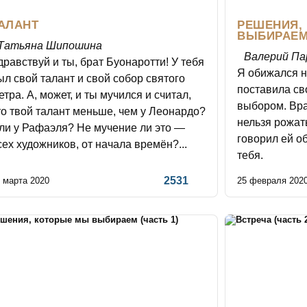
АЛАНТ
РЕШЕНИЯ,
ВЫБИРАЕМ 
Татьяна Шипошина
Валерий Па
дравствуй и ты, брат Буонаротти! У тебя
Я обижался на
ыл свой талант и свой собор святого
поставила с
етра. А, может, и ты мучился и считал,
выбором. Вра
то твой талант меньше, чем у Леонардо?
нельзя рожат
ли у Рафаэля? Не мучение ли это —
говорил ей о
сех художников, от начала времён?...
тебя.
2531
 марта 2020
25 февраля 202