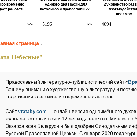
rbo временно
единого дня Пасхи для
духовенство разв
ает работать....
католиков и православных...
взаимодействи
исламом...
5196
4894
>>
>>
лавная страница
>
ата Небесные"
Православный литературно-публицистический сайт «
Вра
Вашему вниманию художественную литературу и поэзию
содержания классиков и современных авторов.
Сайт
vrataby.com
— онлайн-версия одноимённого духовн
журнала, который почти 12 лет издавался в г. Минске п
Экзарха всея Беларуси и был одобрен Синодальным и
Русской Православной Церкви. С января 2020 года журна