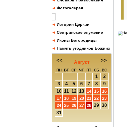
◄
Словарь Православия
◄
Фотогалерея
◄
История Церкви
◄
Сестринское служение
◄
Иконы Богородицы
◄
Память угодников Божиих
<<
>>
Август
ПН
ВТ
СР
ЧТ
ПТ
СБ
ВС
1
2
3
4
5
6
7
8
9
10
11
12
13
14
15
16
17
18
19
20
21
22
23
24
25
26
27
28
29
30
31