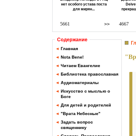
нет особого устава поста
Deive
для мирян...
прекращ
5661
4667
>>
Содержание
Г
◄
Главная
"Вр
◄
Nota Bene!
◄
Читаем Евангелие
◄
Библиотека православная
◄
Аудиоматериалы
◄
Искусство с мыслью о
Боге
◄
Для детей и родителей
◄
"Врата Небесные"
◄
Задать вопрос
священнику