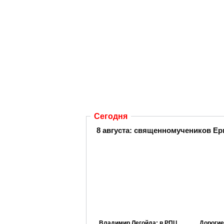
Сегодня
8 августа: священномучеников Ер
Владимир Легойда: в РПЦ
Дорогие