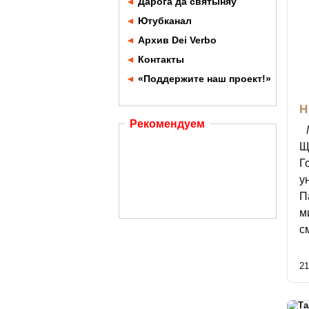
◄
Дарога да святыняў
◄
Ютубканал
◄
Архив Dei Verbo
◄
Контакты
◄
«Поддержите наш проект!»
Н
Рекомендуем
Щ
Г
у
П
м
с
21