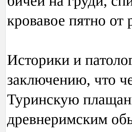
бичей на груди, сп
кровавое пятно от 
Историки и патоло
заключению, что че
Туринскую плащани
древнеримским обы