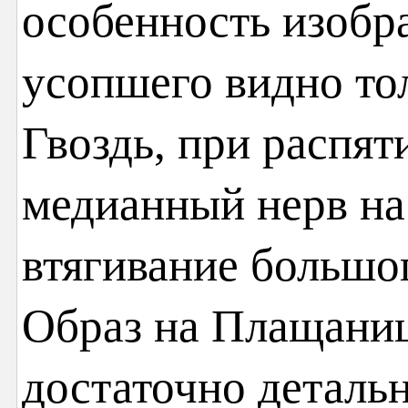
особенность изобр
усопшего видно то
Гвоздь, при распя
медианный нерв на
втягивание большог
Образ на Плащаниц
достаточно деталь