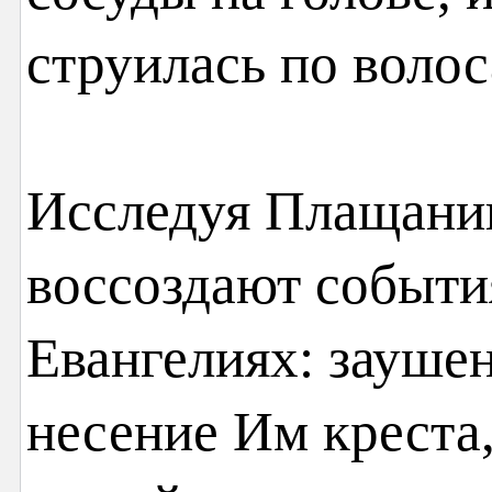
струилась по волос
Исследуя Плащаниц
воссоздают события
Евангелиях: зауше
несение Им креста,