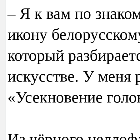
– Я к вам по знако
икону белорусском
который разбираетс
искусстве. У меня 
«Усекновение голо
Из чёрного целлоф