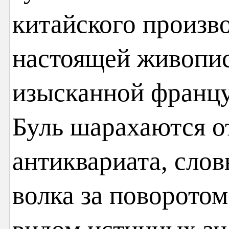
китайского произво
настоящей живопис
изысканной францу
Буль шарахаются о
антиквариата, сло
волка за поворото