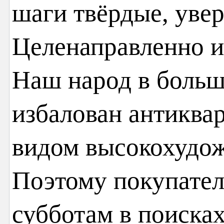
шаги твёрдые, уве
Целенаправленно и
Наш народ в больш
избалован антиква
видом высокохудо
Поэтому покупатели
субботам в поиска