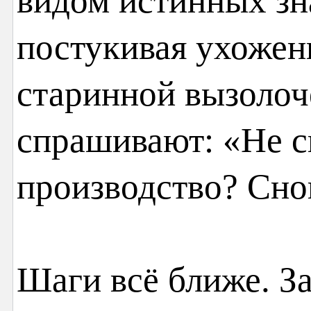
видом истинных зн
постукивая ухожен
старинной вызолоч
спрашивают: «Не ск
производство? Снов
Шаги всё ближе. За