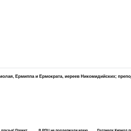
молая, Ермиппа и Ермократа, иереев Никомидийских; преп
 друзья! Проект
В РПЦ не поддержали идею
Патриарх Кирилл п