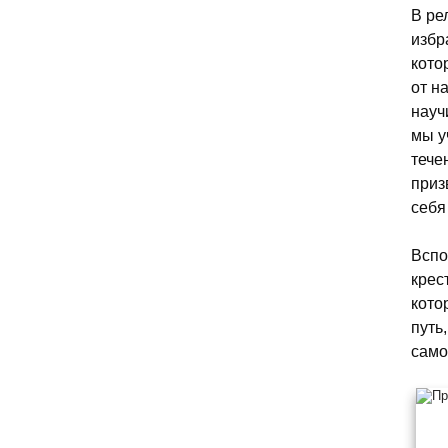
В ре
избр
кото
от н
науч
мы у
тече
приз
себя
Вспо
крес
кото
путь
само