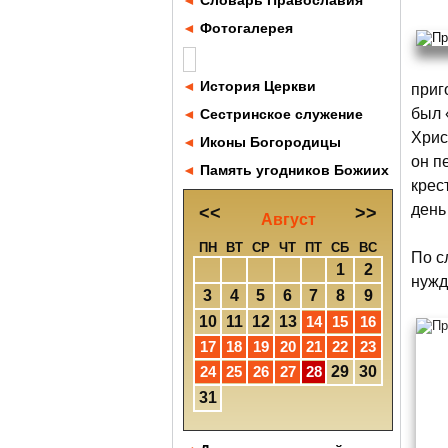
◄
Словарь Православия
◄
Фотогалерея
◄
История Церкви
приг
был 
◄
Сестринское служение
Хрис
◄
Иконы Богородицы
он п
◄
Память угодников Божиих
крес
день
<<
>>
Август
ПН
ВТ
СР
ЧТ
ПТ
СБ
ВС
По с
1
2
нужд
3
4
5
6
7
8
9
10
11
12
13
14
15
16
17
18
19
20
21
22
23
24
25
26
27
28
29
30
31