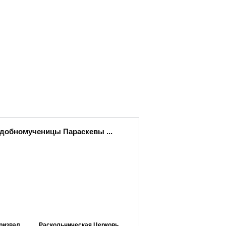
одобномученицы Параскевы ...
ризвал
Раскольническая Церковь