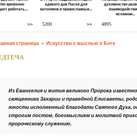
rbo временно
единого дня Пасхи для
духовенство разв
ает работать....
католиков и православных...
взаимодействи
исламом...
5200
4895
>>
>>
лавная страница
Искусство с мыслью о Боге
>
ЕДТЕЧА
Из Евангелия и жития великого Пророка известно
священника Захарии и праведной Елисаветы, ро
юности исполненный благодати Святого Духа, о
строгим постом, богомыслием и молитвой приго
пророческому служению.