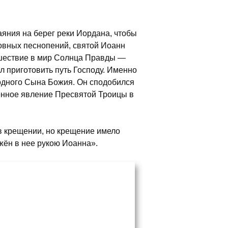
аяния на берег реки Иордана, чтобы
овных песнопений, святой Иоанн
ишествие в мир Солнца Правды —
л приготовить путь Господу. Именно
одного Сына Божия. Он сподобился
енное явление Пресвятой Троицы в
в крещении, но крещение имело
ужён в нее рукою Иоанна».