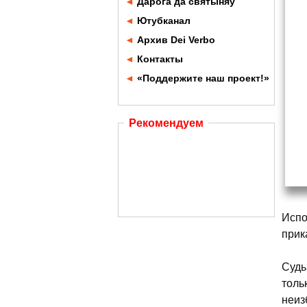
◄
Дарога да святыняў
◄
Ютубканал
◄
Архив Dei Verbo
◄
Контакты
◄
«Поддержите наш проект!»
Рекомендуем
Испо
прик
Судь
толь
неиз