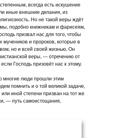
остепенным, всегда есть искушение
или иные внешние делания, из
елигиозность. Но не такой веры ждёт
ы мы, подобно книжникам и фарисеям,
сподь призвал нас для того, чтобы
х мучеников и пророков, которые в
вом, но и всей своей жизнью. Он
христианской веры, — отречению от
 если Господь призовёт нас к этому.
то многие люди прошли этим
удем помнить и о той великой задаче,
й или иной степени призван на тот же
ки, — путь самоистощания,