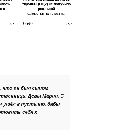
ивать
Украины (ПЦУ) не получила
е с
реальной
самостоятельности...
6690
>>
>>
, что он был сыном
дственницы Девы Марии. С
н ушёл в пустыню, дабы
товить себя к