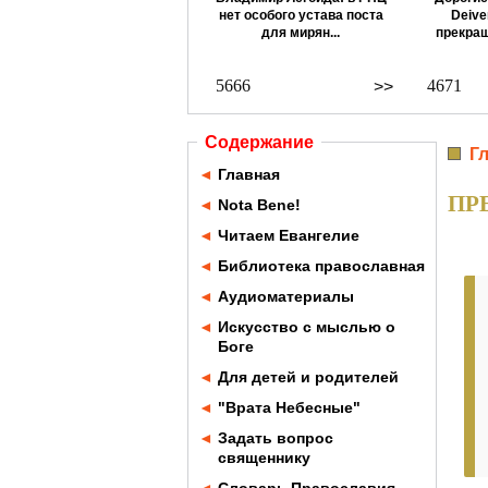
нет особого устава поста
Deive
для мирян...
прекращ
5666
4671
>>
Содержание
Г
◄
Главная
ПР
◄
Nota Bene!
◄
Читаем Евангелие
◄
Библиотека православная
◄
Аудиоматериалы
◄
Искусство с мыслью о
Боге
◄
Для детей и родителей
◄
"Врата Небесные"
◄
Задать вопрос
священнику