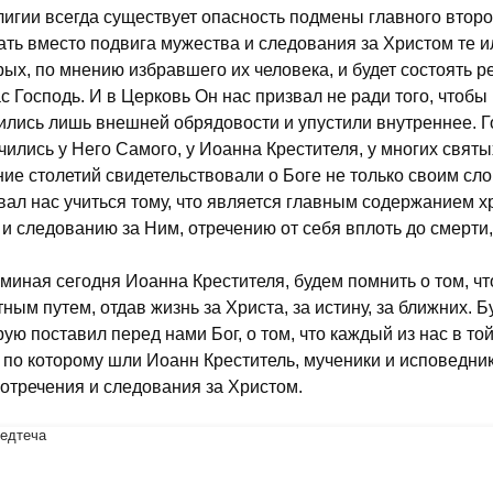
лигии всегда существует опасность подмены главного втор
ать вместо подвига мужества и следования за Христом те 
рых, по мнению избравшего их человека, и будет состоять р
ас Господь. И в Церковь Он нас призвал не ради того, чтоб
ились лишь внешней обрядовости и упустили внутреннее. Го
чились у Него Самого, у Иоанна Крестителя, у многих святы
ние столетий свидетельствовали о Боге не только своим сло
вал нас учиться тому, что является главным содержанием 
 и следованию за Ним, отречению от себя вплоть до смерти,
миная сегодня Иоанна Крестителя, будем помнить о том, ч
тным путем, отдав жизнь за Христа, за истину, за ближних. Б
рую поставил перед нами Бог, о том, что каждый из нас в то
, по которому шли Иоанн Креститель, мученики и исповедни
отречения и следования за Христом.