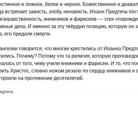
 истинное и ложное, белое и черное, Божественное и диаво
да встречает зависть, злобу, ненависть. Иоанн Предтеча пос
безнравственность, книжников и фарисеев — этих «порожден
овные дела. И именно за эту твёрдую позицию, которую он з
а, его предали смерти.
ангелии говорится, что многие крестились от Иоанна Предт
тились. Почему? Потому что та религия, которую проповед
чалась от того, чему учили книжники и фарисеи. И то, что 
рить Христос, словно ножом резало по сердцу книжников и 
строили на протяжении десятилетий.