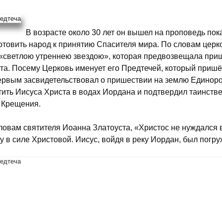
В возрасте около 30 лет он вышел на проповедь пок
отовить народ к принятию Спасителя мира. По словам церк
«светлою утреннею звездою», которая предвозвещала пр
та. Посему Церковь именует его Предтечей, который пришё
ервым засвидетельствовал о пришествии на землю Единор
тить Иисуса Христа в водах Иордана и подтвердил таинств
 Крещения.
ловам святителя Иоанна Златоуста, «Христос не нуждался 
у в силе Христовой. Иисус, войдя в реку Иордан, был погр