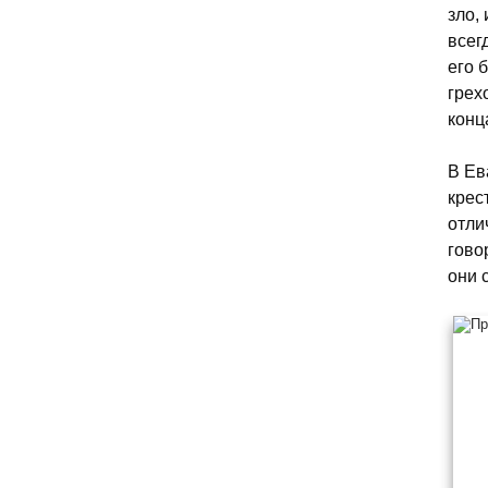
зло,
всег
его 
грех
конц
В Ев
крес
отли
гово
они 