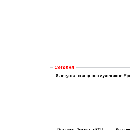
Сегодня
8 августа: священномучеников Ер
Владимир Легойда: в РПЦ
Дорогие