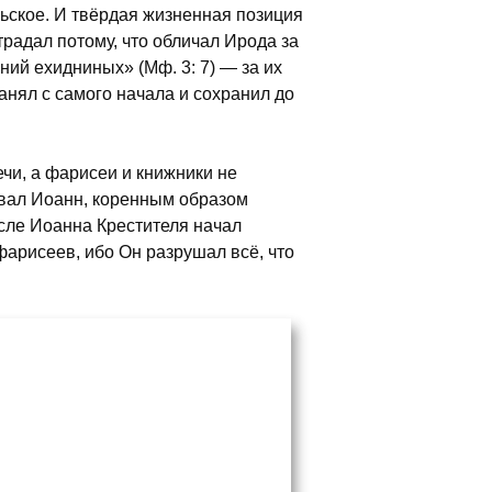
льское. И твёрдая жизненная позиция
традал потому, что обличал Ирода за
ий ехидниных» (Мф. 3: 7) — за их
анял с самого начала и сохранил до
ечи, а фарисеи и книжники не
овал Иоанн, коренным образом
после Иоанна Крестителя начал
фарисеев, ибо Он разрушал всё, что