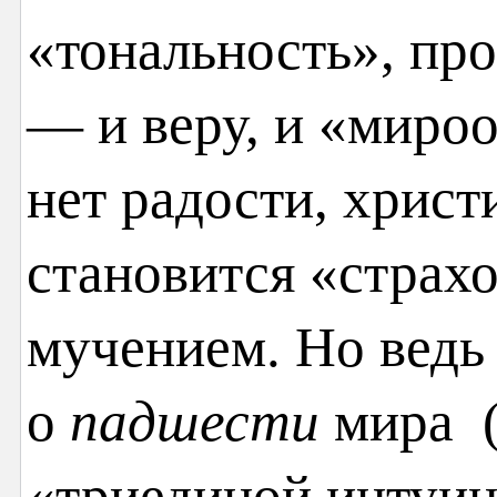
«тональность», пр
— и веру, и «миро
нет радости, христ
становится «страх
мучением. Но ведь
о
падшести
мира (
«триединой интуи