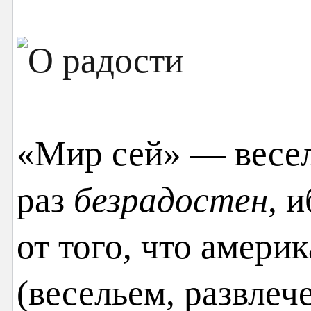
«Мир сей» — весел
раз
безрадостен
, 
от того, что амери
(весельем, развле