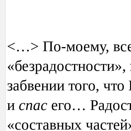
<…> По-моему, все
«безрадостности», 
забвении того, что
и
спас
его… Радост
«составных частей»