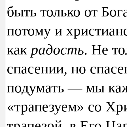
быть только от Бог
потому и христиан
как
радость
. Не т
спасении, но спасе
подумать — мы каж
«трапезуем» со Хри
трапезой, в Его Ца