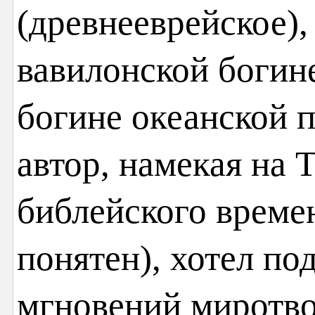
(древнееврейское),
вавилонской богине
богине океанской 
автор, намекая на 
библейского време
понятен), хотел по
мгновений миротво