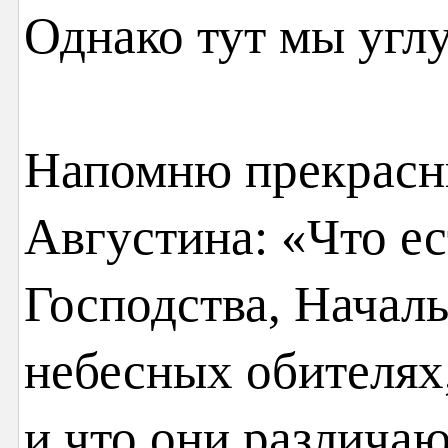
Однако тут мы угл
Напомню прекрасны
Августина: «Что е
Господства, Началь
небесных обителях
и что они различа