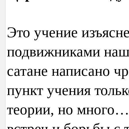
Это учение изъясн
подвижниками наше
сатане написано ч
пункт учения толь
теории, но много…
встреч и борьбы с