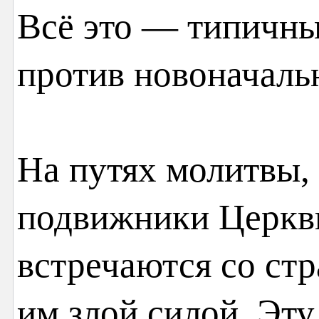
Всё это — типичны
против новоначаль
На путях молитвы,
подвижники Церкв
встречаются со ст
им злой силой. Эт