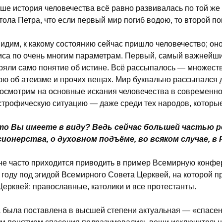
ше история человечества всё равно развивалась по той же
тола Петра, что если первый мир погиб водою, то второй погиб
идим, к какому состоянию сейчас пришло человечество; он
иса по очень многим параметрам. Первый, самый важнейш
ряли само понятие об истине. Всё рассыпалось — множеств
рю об атеизме и прочих вещах. Мир буквально рассыпался 
осмотрим на основные искания человечества в современно
строфическую ситуацию — даже среди тех народов, которы
то Вы имеете в виду? Ведь сейчас большей частью р
ионерства, о духовном подъёме, во всяком случае, в
е часто приходится приводить в пример Всемирную конфе
 году под эгидой Всемирного Совета Церквей, на которой п
Церквей: православные, католики и все протестанты.
 была поставлена в высшей степени актуальная — «спасен