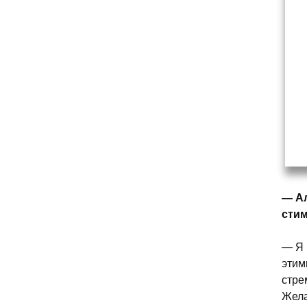
— Ал
стим
— Я 
этим
стре
Жела