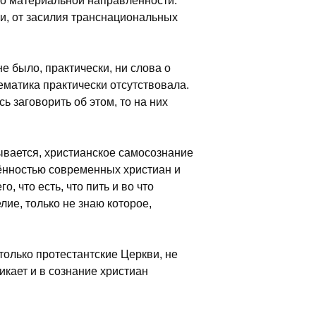
о материальной направленности:
ии, от засилия транснациональных
е было, практически, ни слова о
тематика практически отсутствовала.
 заговорить об этом, то на них
ывается, христианское самосознание
лённостью современных христиан и
 что есть, что пить и во что
ие, только не знаю которое,
 только протестантские Церкви, не
икает и в сознание христиан