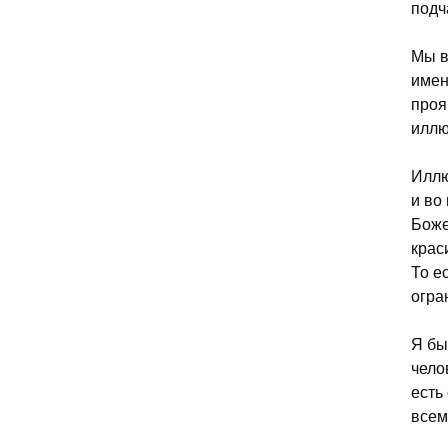
подч
Мы в
имен
проя
иллю
Иллю
и во
Боже
крас
То е
огра
Я бы
чело
есть
всем