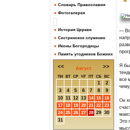
◄
Словарь Православия
◄
Фотогалерея
◄
История Церкви
— Во
напр
◄
Сестринское служение
разв
◄
Иконы Богородицы
прог
◄
Память угодников Божиих
Я бы
<<
>>
Август
тенд
ПН
ВТ
СР
ЧТ
ПТ
СБ
ВС
все 
1
2
чему
3
4
5
6
7
8
9
10
11
12
13
14
15
16
Он х
17
18
19
20
21
22
23
счас
24
25
26
27
28
29
30
макс
31
Это 
мысл