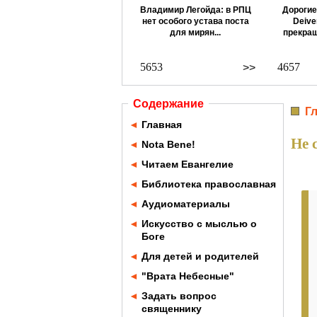
Владимир Легойда: в РПЦ
Дорогие
нет особого устава поста
Deive
для мирян...
прекращ
5653
4657
>>
Содержание
Г
◄
Главная
Не 
◄
Nota Bene!
◄
Читаем Евангелие
◄
Библиотека православная
◄
Аудиоматериалы
◄
Искусство с мыслью о
Боге
◄
Для детей и родителей
◄
"Врата Небесные"
◄
Задать вопрос
священнику