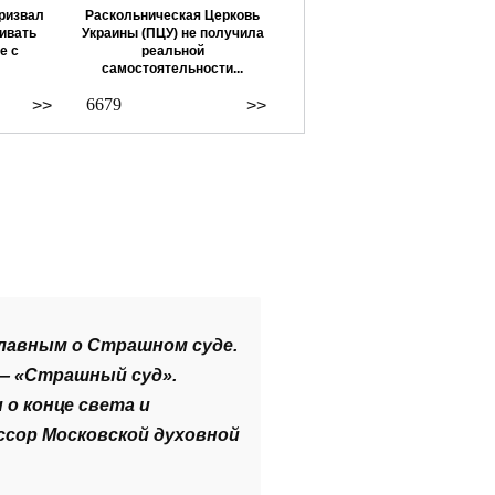
ризвал
Раскольническая Церковь
ивать
Украины (ПЦУ) не получила
е с
реальной
самостоятельности...
6679
>>
>>
лавным о Страшном суде.
— «Страшный суд».
о конце света и
сор Московской духовной