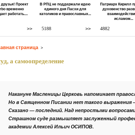
 друзья! Проект
В РПЦ не поддержали идею
Патриарх Кирилл п
rbo временно
единого дня Пасхи для
духовенство разв
ает работать....
католиков и православных...
взаимодействи
исламом...
5188
4882
>>
>>
лавная страница
>
суд, а самоопределение
Накануне Масленицы Церковь напоминает правос
Но в Священном Писании нет такого выражения 
Сказано — последний. Над непростыми вопросами 
Страшном суде размышляет заслуженный профес
академии Алексей Ильич ОСИПОВ.