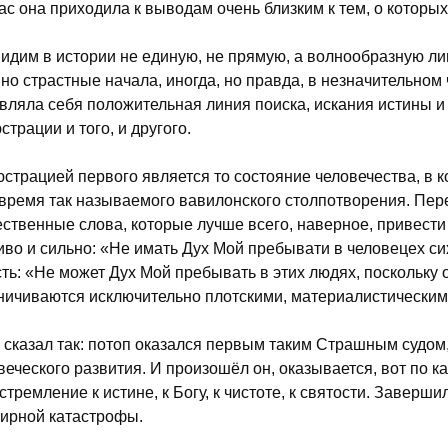
ас она приходила к выводам очень близким к тем, о которых
идим в истории не единую, не прямую, а волнообразную л
но страстные начала, иногда, но правда, в незначительном
вляла себя положительная линия поиска, искания истины и
страции и того, и другого.
страцией первого является то состояние человечества, в 
 время так называемого вавилонского столпотворения. Пе
ственные слова, которые лучше всего, наверное, привести 
иво и сильно: «Не имать Дух Мой пребывати в человецех сих в
сть: «Не может Дух Мой пребывать в этих людях, поскольку
ничиваются исключительно плотскими, материалистически
 сказал так: потоп оказался первым таким Страшным судом
веческого развития. И произошёл он, оказывается, вот по ка
 стремление к истине, к Богу, к чистоте, к святости. Заве
ирной катастрофы.