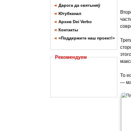
◄
Дарога да святыняў
Втор
◄
Ютубканал
част
◄
Архив Dei Verbo
совр
◄
Контакты
◄
«Поддержите наш проект!»
Трет
стор
этог
Рекомендуем
макс
То е
— ма