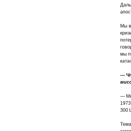
Даль
апос
Мы в
криз
поте
гово
мы п
ката
— Ч
мисс
— Мн
1973
300 
Тема