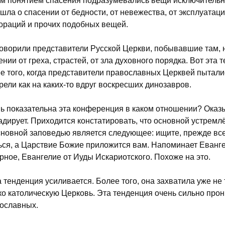
м понятием спасения подразумевались вещи исключительн
 шла о спасении от бедности, от невежества, от эксплуатац
ораций и прочих подобных вещей.
говорили представители Русской Церкви, побывавшие там, н
ении от греха, страстей, от зла духовного порядка. Вот эта 
е того, когда представители православных Церквей пытались
рели как на каких-то вдруг воскресших динозавров.
ь показательна эта конференция в каком отношении? Оказ
адирует. Приходится констатировать, что основной устрем
сновной заповедью является следующее: ищите, прежде всего,
ься, а Царствие Божие приложится вам. Напоминает Евангел
рное, Евангелие от Иуды Искариотского. Похоже на это.
а тенденция усиливается. Более того, она захватила уже не
ко католическую Церковь. Эта тенденция очень сильно прон
ославных.