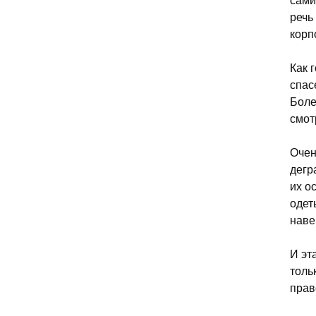
сами
речь
корп
Как 
спас
Боле
смот
Очен
дегр
их о
одет
наве
И эт
толь
прав