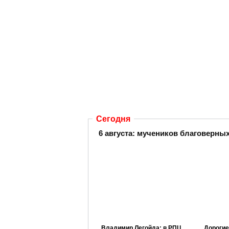
Сегодня
6 августа:
мучеников благоверных 
Владимир Легойда: в РПЦ
Дорогие