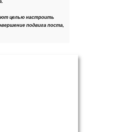
а.
меют целью настроить
овершение подвига поста,