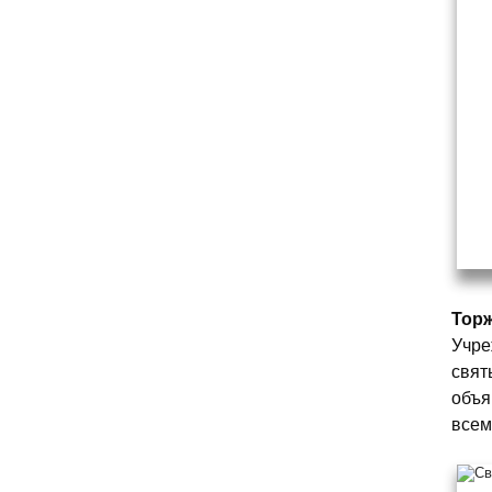
Тор
Учре
свят
объя
всем