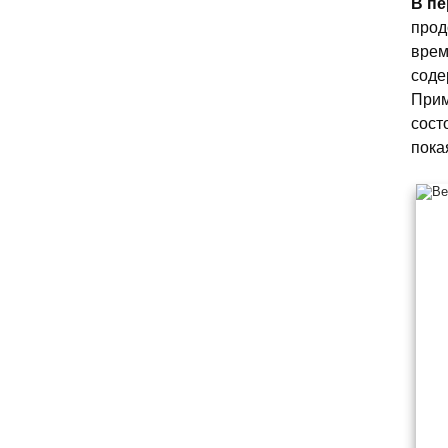
В пе
прод
врем
соде
Прим
сост
пока