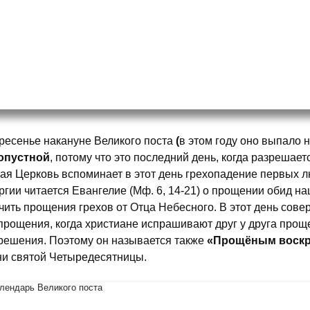
ресенье накануне Великого поста
(
в этом году оно выпало 
опустной
, потому что это последний день, когда разрешае
ая Церковь вспоминает в этот день грехопадение первых лю
ргии читается Евангелие (Мф. 6, 14-21) о прощении обид н
чить прощения грехов от Отца Небесного. В этот день сов
прощения, когда христиане испрашивают друг у друга про
решения. Поэтому он называется также
«Прощёным воскр
ни святой Четыредесятницы.