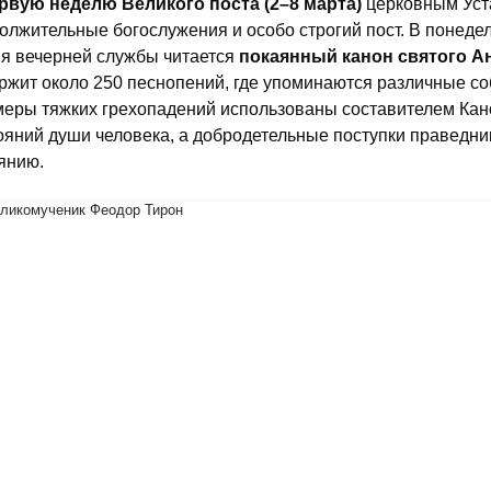
рвую неделю Великого поста (2–8 марта)
церковным Уст
олжительные богослужения и особо строгий пост. В понедель
я вечерней службы читается
покаянный канон святого А
ржит около 250 песнопений, где упоминаются различные со
еры тяжких грехопадений использованы составителем Кан
ояний души человека, а добродетельные поступки праведн
янию.