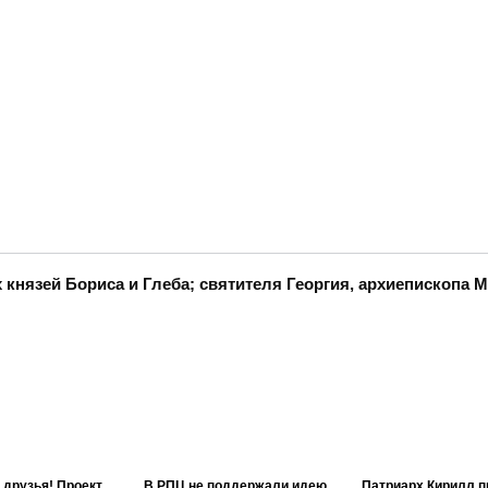
князей Бориса и Глеба; святителя Георгия, архиепископа 
 друзья! Проект
В РПЦ не поддержали идею
Патриарх Кирилл п