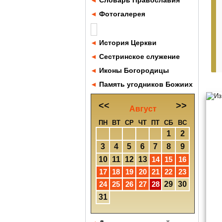
◄
Словарь Православия
◄
Фотогалерея
◄
История Церкви
◄
Сестринское служение
◄
Иконы Богородицы
◄
Память угодников Божиих
<<
>>
Август
ПН
ВТ
СР
ЧТ
ПТ
СБ
ВС
1
2
3
4
5
6
7
8
9
10
11
12
13
14
15
16
17
18
19
20
21
22
23
24
25
26
27
28
29
30
31