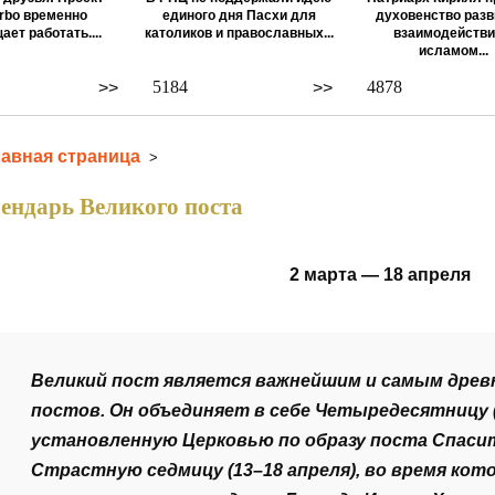
rbo временно
единого дня Пасхи для
духовенство разв
ает работать....
католиков и православных...
взаимодействи
исламом...
5184
4878
>>
>>
лавная страница
>
ендарь Великого поста
2 марта — 18 апреля
Великий пост является важнейшим и самым древ
постов. Он объединяет в себе Четыредесятницу (
установленную Церковью по образу поста Спасит
Страстную седмицу (13–18 апреля), во время ко