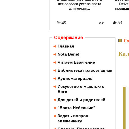
нет особого устава поста
Deive
для мирян...
прекращ
5649
4653
>>
Содержание
Г
◄
Главная
Кал
◄
Nota Bene!
◄
Читаем Евангелие
◄
Библиотека православная
◄
Аудиоматериалы
◄
Искусство с мыслью о
Боге
◄
Для детей и родителей
◄
"Врата Небесные"
◄
Задать вопрос
священнику