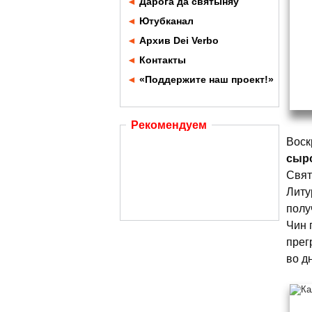
◄
Дарога да святыняў
◄
Ютубканал
◄
Архив Dei Verbo
◄
Контакты
◄
«Поддержите наш проект!»
Рекомендуем
Воск
сыр
Свят
Литу
полу
Чин 
прег
во д