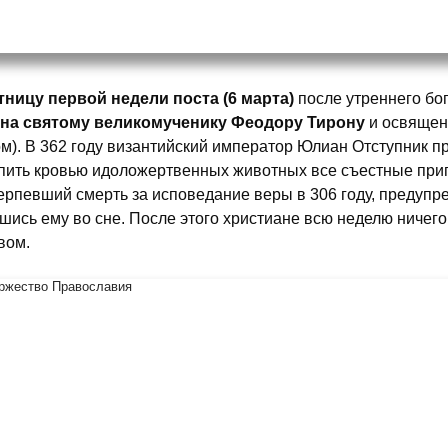
тницу первой недели поста (6 марта)
после утреннего бо
на святому великомученику Феодору Тирону
и освящен
м). В 362 году византийский император Юлиан Отступник пр
пить кровью идоложертвенных животных все съестные прип
ерпевший смерть за исповедание веры в 306 году, предупре
шись ему во сне. После этого христиане всю неделю ничего
вом.