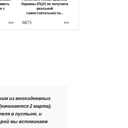
ивать
Украины (ПЦУ) не получила
е с
реальной
самостоятельности...
6673
>>
>>
ним из многодневных
начинается 2 марта),
еля в пустыне, и
торой мы вспоминаем