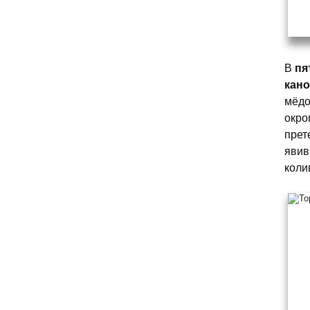
В
пя
кано
мёдо
окро
прет
явив
коли