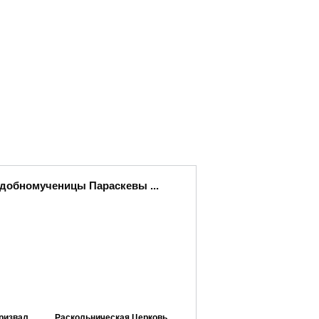
одобномученицы Параскевы ...
ризвал
Раскольническая Церковь