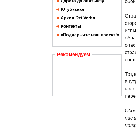
◄
Дарога да святыняў
обои
◄
Ютубканал
Стра
◄
Архив Dei Verbo
стор
◄
Контакты
испы
◄
«Поддержите наш проект!»
обра
опас
стра
Рекомендуем
сост
Тот,
внут
восс
пере
Обид
нас 
потр