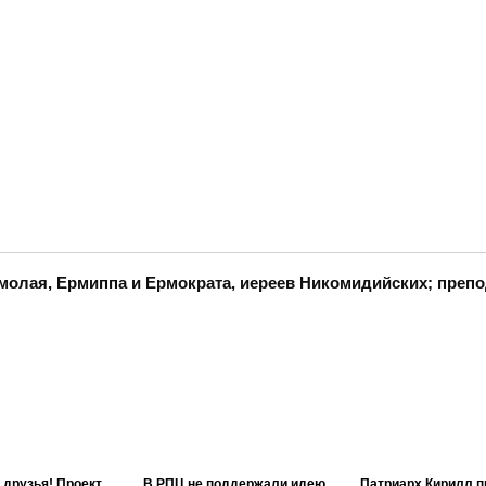
молая, Ермиппа и Ермократа, иереев Никомидийских; преп
 друзья! Проект
В РПЦ не поддержали идею
Патриарх Кирилл п