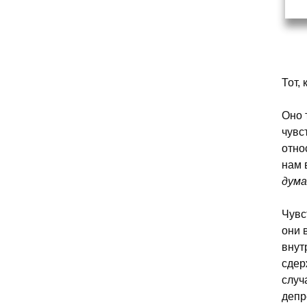
Тот,
Оно 
чувс
отно
нам 
дум
Чувс
они 
внут
сдер
случ
депр