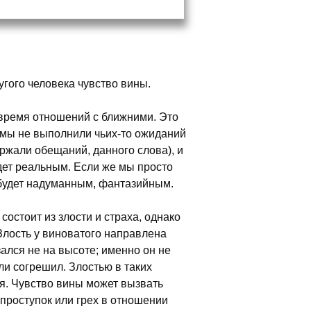
угого человека чувство вины.
 время отношений с ближними. Это
 мы не выполнили чьих-то ожиданий
ержали обещаний, данного слова), и
дет реальным. Если же мы просто
 будет надуманным, фантазийным.
состоит из злости и страха, однако
Злость у виноватого направлена
зался не на высоте; именно он не
и согрешил. Злостью в таких
оя. Чувство вины может вызвать
роступок или грех в отношении