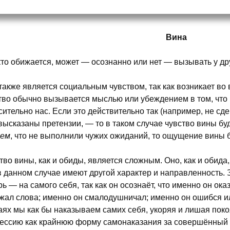
Вина
 кто обижается, может — осознанно или нет — вызывать у др
также является социальным чувством, так как возникает во
тво обычно вызывается мыслью или убеждением в том, что
сительно нас. Если это действительно так (например, не сд
высказаны претензии, — то в таком случае чувство вины бу
аем
, что не выполнили чужих ожиданий, то ощущение вины
тво вины, как и обиды, является сложным. Оно, как и обида, 
в данном случае имеют другой характер и направленность. 
рь — на самого себя, так как он осознаёт, что именно он ока
жал слова; именно он смалодушничал; именно он ошибся ил
аях мы как бы наказываем самих себя, укоряя и лишая пок
ессию как крайнюю форму самонаказания за совершённый п