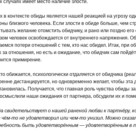
х случаях имеет место наличие злости.
х в контексте обиды является нашей реакцией на угрозу од
оны близкого человека. Если злости в обиде больше, чем с
тывать желание отомстить обидчику, и рано или поздно его 
зом человек освобождается от внутреннего напряжения. О
аемся потери отношений с тем, кто нас обидел. Итак, при 
х за отношения, но есть и ожидание, что обидчик сам пойдё
оится примирение.
 кто обижается, психологически отдаляется от обидчика (ре
ренне дистанцируется, но одновременно желает, чтобы эта 
тановилась. Получается, что главная роль чувства обиды з
осмыслили наши ожидания от партнера, обсудили их и пом
а свидетельствует о нашей раненой любви к партнёру, 
в чём-то не удовлетворил или чем-то унизил. Можно сказ
ебность быть удовлетворённым — удовлетворённым в л