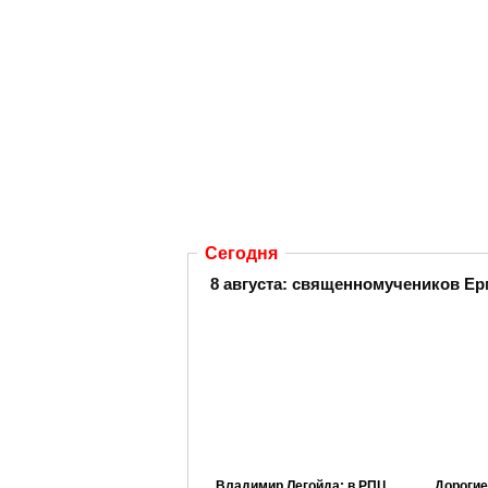
Сегодня
8 августа: священномучеников Ер
Владимир Легойда: в РПЦ
Дорогие