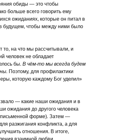
тояния обиды — это чтобы
ко больше всего говорить ему
шихся ожиданиях, которые он питал в
ь в будущем, чтобы между ними было
 то, на что мы рассчитывали, и
ий человек не обладает
елось бы.
В чём-то мы всегда будем
ены.
Поэтому, для профилактики
веры, которую каждому Бог уделил»
ызвало — какие наши ожидания и в
аши ожидания до другого человека
в письменной форме). Затем —
 для разжигания конфликта, а для
улучшить отношения. В итоге,
вления взаимной любви.