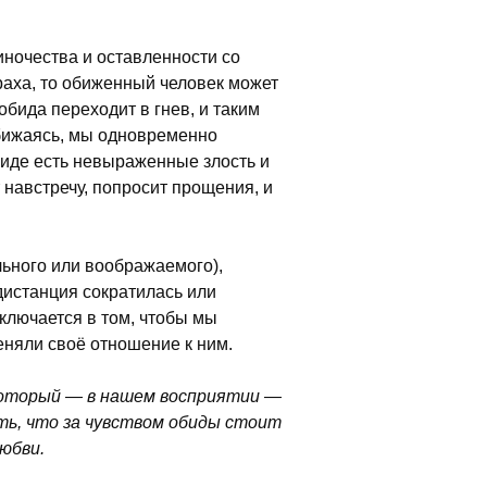
иночества и оставленности со
траха, то обиженный человек может
обида переходит в гнев, и таким
бижаясь, мы одновременно
обиде есть невыраженные злость и
т навстречу, попросит прощения, и
ального или воображаемого),
дистанция сократилась или
аключается в том, чтобы мы
еняли своё отношение к ним.
который — в нашем восприятии —
ать, что за чувством обиды стоит
юбви.