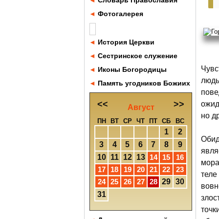
◄
Словарь Православия
◄
Фотогалерея
◄
История Церкви
◄
Сестринское служение
Чувс
◄
Иконы Богородицы
людь
◄
Память угодников Божиих
пове
<<
>>
ожид
Август
но д
ПН
ВТ
СР
ЧТ
ПТ
СБ
ВС
1
2
Обид
3
4
5
6
7
8
9
явля
10
11
12
13
14
15
16
мора
17
18
19
20
21
22
23
теле
24
25
26
27
28
29
30
вовн
31
злос
точк