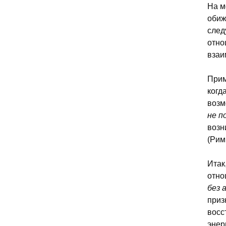
На м
обиж
след
отно
взаи
Прим
когд
возм
не п
возн
(Рим.
Итак
отно
без 
приз
восс
энер