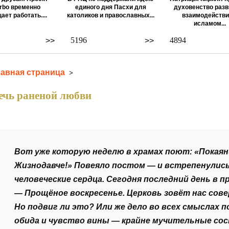
rbo временно
единого дня Пасхи для
духовенство разв
ает работать....
католиков и православных...
взаимодействи
исламом...
5196
4894
>>
>>
лавная страница
>
ечь раненой любви
Вот уже которую неделю в храмах поют: «Покаян
Жизнодавче!» Повеяло постом — и встрепенулис
человеческие сердца. Сегодня последний день в 
— Прощёное воскресенье. Церковь зовёт нас сов
Но подвиг ли это? Или же дело во всех смыслах п
обида и чувство вины — крайне мучительные со