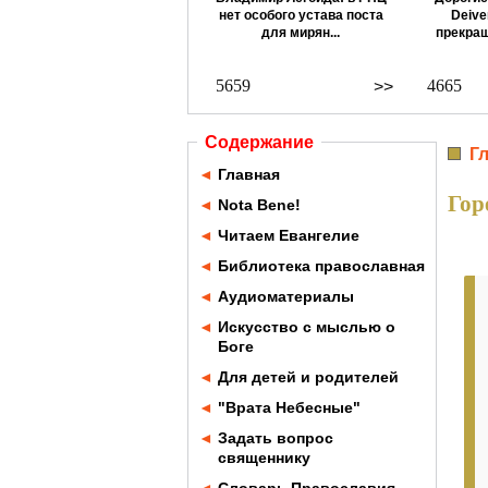
нет особого устава поста
Deive
для мирян...
прекращ
5659
4665
>>
Содержание
Г
◄
Главная
Гор
◄
Nota Bene!
◄
Читаем Евангелие
◄
Библиотека православная
◄
Аудиоматериалы
◄
Искусство с мыслью о
Боге
◄
Для детей и родителей
◄
"Врата Небесные"
◄
Задать вопрос
священнику