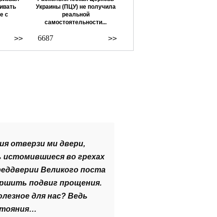
ивать
Украины (ПЦУ) не получила
е с
реальной
самостоятельности...
6687
>>
>>
ия отверзи ми двери,
ь истомившиеся во грехах
преддверии Великого поста
ершить подвиг прощения.
олезное для нас? Ведь
стояния…