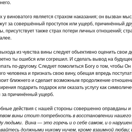
него.
х у виноватого является страхом наказания; он вызван мы
жут за совершённый проступок или ущерб, причинённый друг
ы, присутствует также страх потери личных отношений; стр
далее.
выхода из чувства вины следует объективно оценить свои д
ретно ты ошибся или согрешил. И сделать вывод на будущее
упать по-другому. Следует помолиться Богу о том, чтобы О
ого человека и признать свою вину, обещая впредь поступат
коит ближнего и сделает возможным продолжение отношени
ирения подарить подарок или оказать услугу как символи
 за причинённый ущерб.
бные действия с нашей стороны совершенно оправданы и 
твом вины стоит потребность в восстановлении нашего 
у людьми
.
Вина — это горечь и о себе самом, и о наруше
вайтесь должными никому ничем, кроме взаимной любви; 