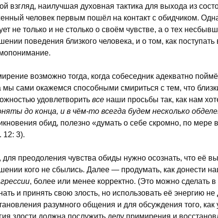
ой взгляд, наилучшая духовная тактика для выхода из сос
енный человек первым пошёл на контакт с обидчиком. Одна
ует не только и не столько о своём чувстве, а о тех несбыв
шении поведения близкого человека, и о том, как поступат
мопонимание.
ирение возможно тогда, когда собеседник адекватно поймёт
а мы сами окажемся способными смириться с тем, что близк
ожностью удовлетворить
все
наши просьбы так, как нам хот
оняты до конца, и в чём-то всегда будем несколько обдел
икновения обид, полезно «думать о себе скромно, по мере 
 12: 3).
, для преодоления чувства обиды нужно осознать, что её в
шении кого не сбылись. Далее — продумать, как донести н
агрессии
, более или менее корректно. (Это можно сделать 
нать и принять свою злость, но использовать её энергию не
тановления разумного общения и для обсуждения того, как 
гия злости должна послужить делу примирения и восстано