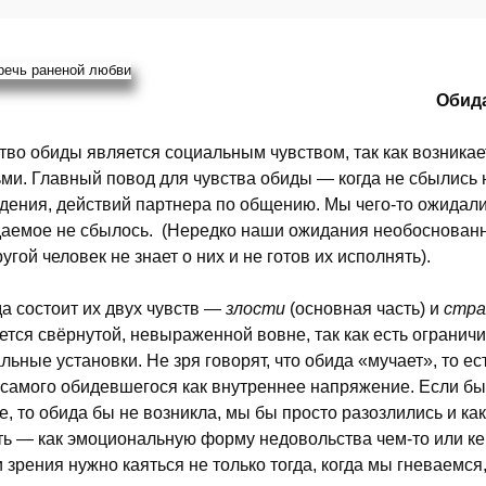
Обид
тво обиды является социальным чувством, так как возника
ми. Главный повод для чувства обиды — когда не сбылись
дения, действий партнера по общению. Мы чего-то ожидали,
аемое не сбылось. (Нередко наши ожидания необоснован
ругой человек не знает о них и не готов их исполнять).
а состоит их двух чувств —
злости
(основная часть) и
стра
ется свёрнутой, невыраженной вовне, так как есть огран
льные установки. Не зря говорят, что обида «мучает», то е
 самого обидевшегося как внутреннее напряжение. Если бы
е, то обида бы не возникла, мы бы просто разозлились и к
ть — как эмоциональную форму недовольства чем-то или кем
и зрения нужно каяться не только тогда, когда мы гневаемся,