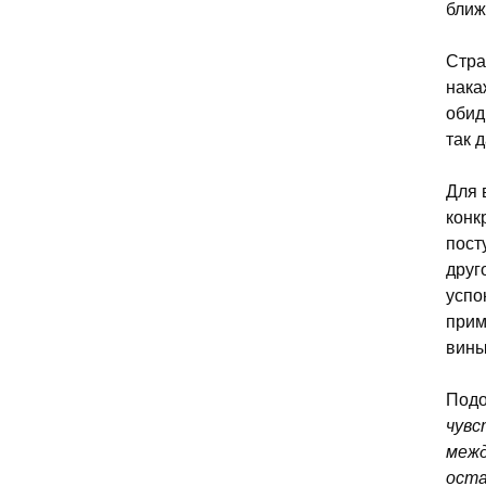
ближ
Стра
нака
обид
так 
Для 
конк
пост
друг
успо
прим
вины
Подо
чувс
межд
оста