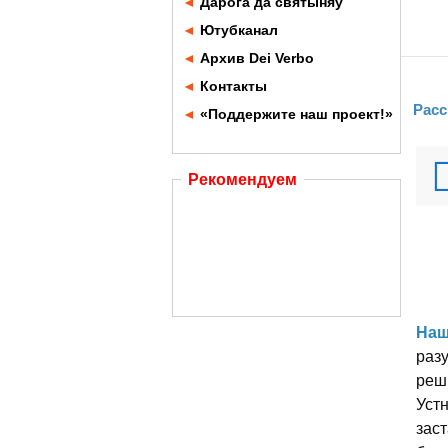
◄
Дарога да святыняў
◄
Ютубканал
◄
Архив Dei Verbo
◄
Контакты
Расс
◄
«Поддержите наш проект!»
Рекомендуем
Наш
разу
реш
Уст
заст