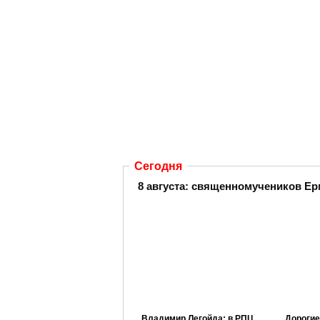
Сегодня
8 августа: священномучеников Ер
Владимир Легойда: в РПЦ
Дорогие