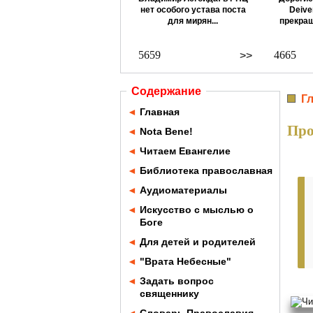
нет особого устава поста
Deive
для мирян...
прекращ
5659
4665
>>
Содержание
Г
◄
Главная
Про
◄
Nota Bene!
◄
Читаем Евангелие
◄
Библиотека православная
◄
Аудиоматериалы
◄
Искусство с мыслью о
Боге
◄
Для детей и родителей
◄
"Врата Небесные"
◄
Задать вопрос
священнику