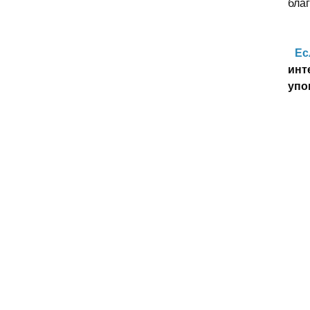
благ
Ес
инт
упо