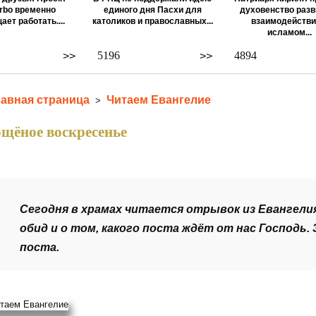
rbo временно
единого дня Пасхи для
духовенство разв
ает работать....
католиков и православных...
взаимодействи
исламом...
5196
4894
>>
>>
лавная страница
Читаем Евангелие
>
щёное воскресенье
Сегодня в храмах читается отрывок из Евангел
обид и
о том, какого поста ждёт от нас Господь
.
поста.