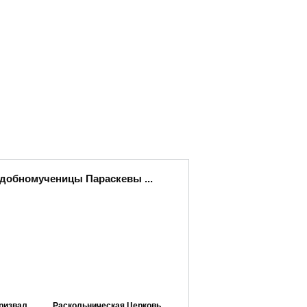
одобномученицы Параскевы ...
ризвал
Раскольническая Церковь