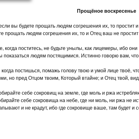
Прощёное воскресенье
если вы будете прощать людям согрешения их, то простит и
те прощать людям согрешения их, то и Отец ваш не прости
е, когда поститесь, не будьте унылы, как лицемеры, ибо он
ы показаться людям постящимися. Истинно говорю вам, что
, когда постишься, помажь голову твою и умой лице твоё, ч
ми, но пред Отцом твоим, Который втайне; и Отец твой, вид
обирайте себе сокровищ на земле, где моль и ржа истребляю
обирайте себе сокровища на небе, где ни моль, ни ржа не и
апывают и не крадут, ибо где сокровище ваше, там будет и 