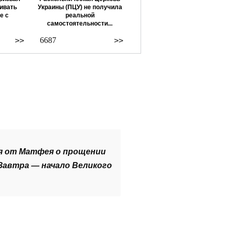
ивать
Украины (ПЦУ) не получила
е с
реальной
самостоятельности...
6687
>>
>>
ия от Матфея о прощении
 Завтра — начало Великого