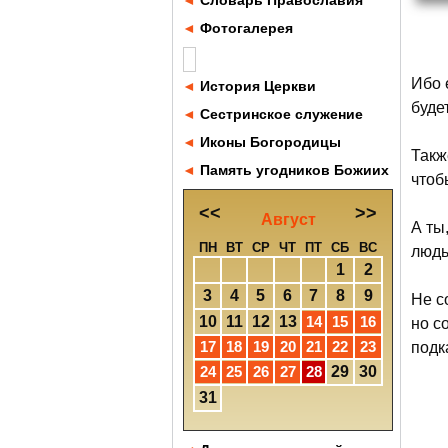
◄
Словарь Православия
◄
Фотогалерея
Ибо 
◄
История Церкви
буде
◄
Сестринское служение
◄
Иконы Богородицы
Такж
◄
Память угодников Божиих
чтоб
<<
>>
Август
А ты
ПН
ВТ
СР
ЧТ
ПТ
СБ
ВС
людь
1
2
3
4
5
6
7
8
9
Не с
10
11
12
13
14
15
16
но с
17
18
19
20
21
22
23
подк
24
25
26
27
28
29
30
31