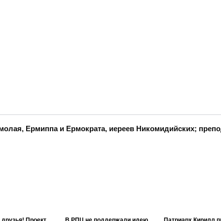
молая, Ермиппа и Ермократа, иереев Никомидийских; преп
 друзья! Проект
В РПЦ не поддержали идею
Патриарх Кирилл п