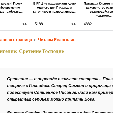
 друзья! Проект
В РПЦ не поддержали идею
Патриарх Кирилл п
rbo временно
единого дня Пасхи для
духовенство разв
ает работать....
католиков и православных...
взаимодействи
исламом...
5188
4882
>>
>>
лавная страница
Читаем Евангелие
>
нгелие: Сретение Господне
Сретение — в переводе означает «встреча». Пра
встрече с Господом. Старец Симеон и пророчица 
повествует Священное Писание, дали нам пример, 
открытым сердцем можно принять Бога.
Епископ Феофан Затворник писал о дне Сретения: