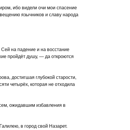
иром, ибо видели очи мои спасение
освещению язычников и славу народа
т Сей на падение и на восстание
жие пройдёт душу, — да откроются
рова, достигшая глубокой старости,
сяти четырёх, которая не отходила
всем, ожидавшим избавления в
Галилею, в город свой Назарет.