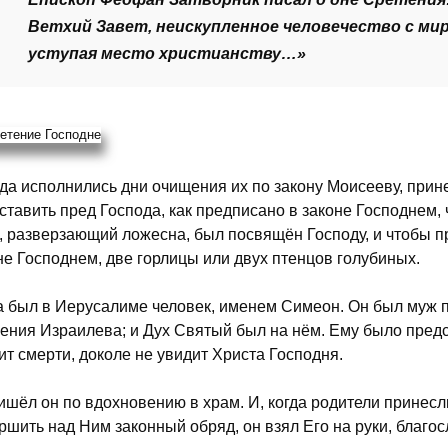
Ветхий Завет, неискупленное человечество с ми
уступая место христианству…»
гда исполнились дни очищения их по закону Моисееву, прин
ставить пред Господа, как предписано в законе Господнем,
, разверзающий ложесна, был посвящён Господу, и чтобы пр
не Господнем, две горлицы или двух птенцов голубиных.
а был в Иерусалиме человек, именем Симеон. Он был муж 
ения Израилева; и Дух Святый был на нём. Ему было предс
ит смерти, доколе не увидит Христа Господня.
ишёл он по вдохновению в храм. И, когда родители принес
ршить над Ним законный обряд, он взял Его на руки, благос