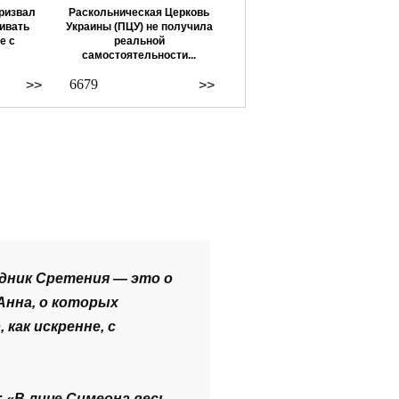
ризвал
Раскольническая Церковь
ивать
Украины (ПЦУ) не получила
е с
реальной
самостоятельности...
6679
>>
>>
здник Сретения — это о
Анна, о которых
как искренне, с
 «В лице Симеона весь