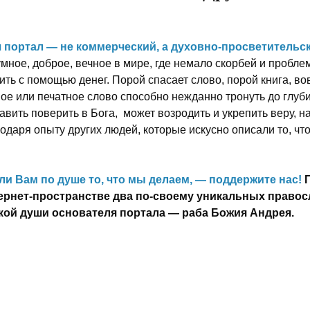
 портал — не коммерческий, а духовно-просветительск
мное, доброе, вечное в мире, где немало скорбей и пробле
ить с помощью денег. Порой спасает слово, порой книга, 
ное или печатное слово способно нежданно тронуть до глуб
авить поверить в Бога, может возродить и укрепить веру, 
одаря опыту других людей, которые искусно описали то, чт
ли Вам по душе то, что мы делаем, — поддержите нас!
ернет-пространстве два по-своему уникальных правос
кой души основателя портала — раба Божия Андрея.