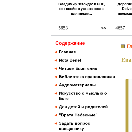
Владимир Легойда: в РПЦ
Дорогие
нет особого устава поста
Deive
для мирян...
прекращ
5653
4657
>>
Содержание
Г
◄
Главная
Ева
◄
Nota Bene!
◄
Читаем Евангелие
◄
Библиотека православная
◄
Аудиоматериалы
◄
Искусство с мыслью о
Боге
◄
Для детей и родителей
◄
"Врата Небесные"
◄
Задать вопрос
священнику