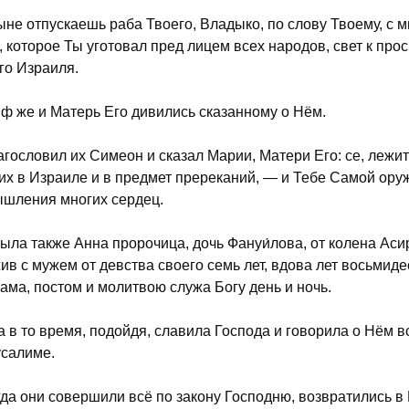
не отпускаешь раба Твоего, Владыко, по слову Твоему, с м
, которое Ты уготовал пред лицем всех народов, свет к пр
го Израиля.
ф же и Матерь Его дивились сказанному о Нём.
агословил их Симеон и сказал Марии, Матери Его: се, лежи
их в Израиле и в предмет пререканий, — и Тебе Самой ору
шления многих сердец.
была также Анна пророчица, дочь Фануи́лова, от колена Аси
ив с мужем от девства своего семь лет, вдова лет восьмиде
рама, постом и молитвою служа Богу день и ночь.
а в то время, подойдя, славила Господа и говорила о Нём 
салиме.
гда они совершили всё по закону Господню, возвратились в 