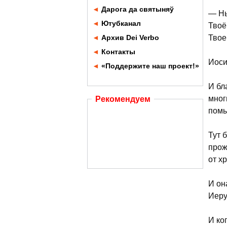
◄
Дарога да святыняў
— Ны
◄
Ютубканал
Твоё
◄
Архив Dei Verbo
Твое
◄
Контакты
Иоси
◄
«Поддержите наш проект!»
И бл
мног
Рекомендуем
помы
Тут 
прож
от х
И он
Иеру
И ко