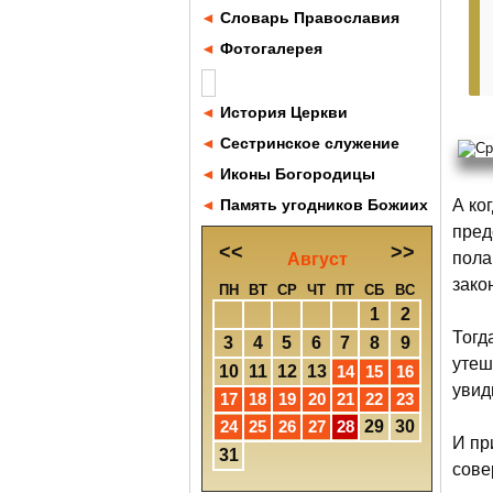
◄
Словарь Православия
◄
Фотогалерея
◄
История Церкви
◄
Сестринское служение
◄
Иконы Богородицы
◄
Память угодников Божиих
А ко
пред
<<
>>
пола
Август
зако
ПН
ВТ
СР
ЧТ
ПТ
СБ
ВС
1
2
Тогд
3
4
5
6
7
8
9
утеш
10
11
12
13
14
15
16
увид
17
18
19
20
21
22
23
24
25
26
27
28
29
30
И пр
31
сове