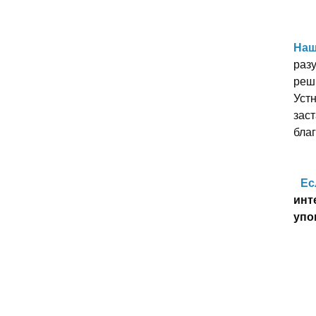
Наш
разу
реш
Уст
заст
благ
Ес
инт
упо