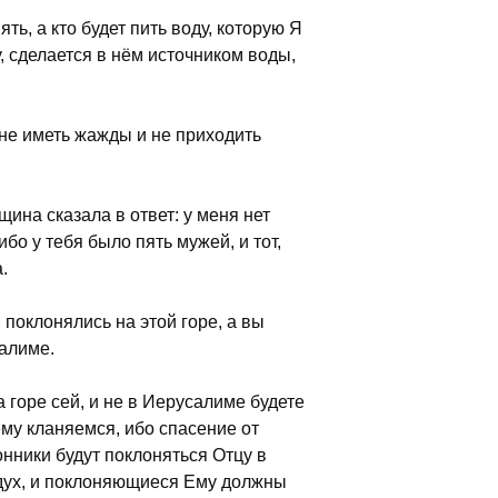
ть, а кто будет пить воду, которую Я
у, сделается в нём источником воды,
 не иметь жажды и не приходить
щина сказала в ответ: у меня нет
ибо у тебя было пять мужей, и тот,
.
поклонялись на этой горе, а вы
салиме.
а горе сей, и не в Иерусалиме будете
ему кланяемся, ибо спасение от
онники будут поклоняться Отцу в
ь дух, и поклоняющиеся Ему должны