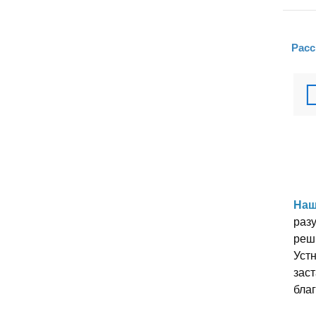
Расс
Наш
разу
реш
Уст
заст
благ