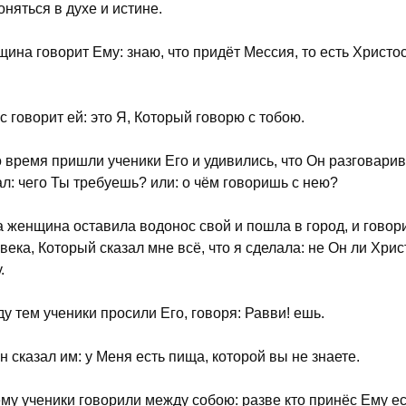
оняться в духе и истине.
ина говорит Ему: знаю, что придёт Мессия, то есть Христос;
с говорит ей: это Я, Который говорю с тобою.
о время пришли ученики Его и удивились, что Он разговари
ал: чего Ты требуешь? или: о чём говоришь с нею?
а женщина оставила водонос свой и пошла в город, и говор
века, Который сказал мне всё, что я сделала: не Он ли Хри
.
у тем ученики просили Его, говоря: Равви! ешь.
н сказал им: у Меня есть пища, которой вы не знаете.
му ученики говорили между собою: разве кто принёс Ему е