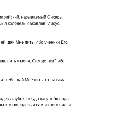
амарийский, называемый Сихарь,
был колодезь Иаковлев. Иисус,
ей: дай Мне пить. Ибо ученики Его
ишь пить у меня, Самарянки? ибо
ит тебе: дай Мне пить, то ты сама
дезь глубок; откуда же у тебя вода
 этот колодезь и сам из него пил, и