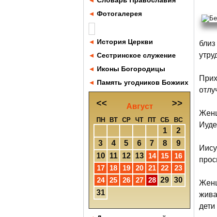
◄
Словарь Православия
◄
Фотогалерея
◄
История Церкви
близ
утру
◄
Сестринское служение
◄
Иконы Богородицы
Прих
◄
Память угодников Божиих
отлу
<<
>>
Август
Женщ
ПН
ВТ
СР
ЧТ
ПТ
СБ
ВС
Иуде
1
2
3
4
5
6
7
8
9
Иису
10
11
12
13
14
15
16
прос
17
18
19
20
21
22
23
24
25
26
27
28
29
30
Женщ
31
жива
дети 