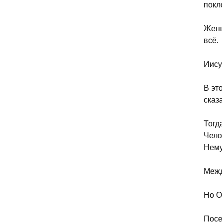
покл
Женщ
всё.
Иису
В эт
сказ
Тогд
Чело
Нему
Межд
Но О
Посе