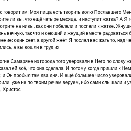
с говорит им: Моя пища есть творить волю Пославшего Мен
рите ли вы, что ещё четыре месяца, и наступит жатва? А Я 
отрите на нивы, как они побелели и поспели к жатве. Жнущ
знь вечную, так что и сеющий и жнущий вместе радоваться б
чение: один сеет, а другой жнёт. Я послал вас жать то, над ч
ились, а вы вошли в труд их.
огие Самаряне из города того уверовали в Него по слову 
казал ей всё, что она сделала. И потому, когда пришли к Н
х; и Он пробыл там два дня. И ещё большее число уверовал
рили: уже не по твоим речам веруем, ибо сами слышали и у
, Христос.