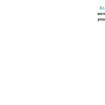
Ес
инт
упо