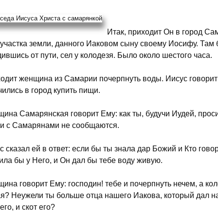
Итак, приходит Он в город С
 участка земли, данного Иаковом сыну своему Иосифу. Там 
дившись от пути, сел у колодезя. Было около шестого часа.
одит женщина из Самарии почерпнуть воды. Иисус говорит 
чились в город купить пищи.
ина Самарянская говорит Ему: как ты, будучи Иудей, прос
и с Самарянами не сообщаются.
с сказал ей в ответ: если бы ты знала дар Божий и Кто говор
ила бы у Него, и Он дал бы тебе воду живую.
ина говорит Ему: господин! тебе и почерпнуть нечем, а коло
я? Неужели ты больше отца нашего Иакова, который дал нам
его, и скот его?