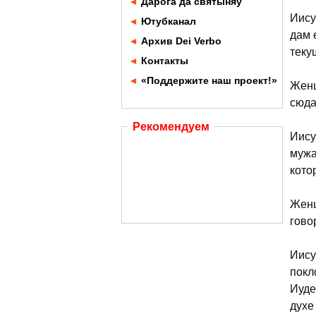
◄
Дарога да святыняў
Иису
◄
Ютубканал
дам 
◄
Архив Dei Verbo
теку
◄
Контакты
◄
«Поддержите наш проект!»
Женщ
сюда
Рекомендуем
Иису
мужа
кото
Женщ
гово
Иису
покл
Иуде
духе