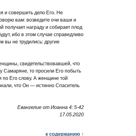
я и совершить дело Его. Не
говорю вам: возведите очи ваши и
ий получает награду и собирает плод
удут, ибо в этом случае справедливо
ем вы не трудились: другие
женщины, свидетельствовавшей, что
ему Самаряне, то просили Его побыть
и по Его слову. А женщине той
знали, что Он — истинно Спаситель
Евангелие от Иоанна 4: 5-42
17.05.2020
к содержанию ↑