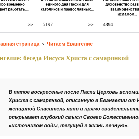
rbo временно
единого дня Пасхи для
духовенство разв
ает работать....
католиков и православных...
взаимодействи
исламом...
5197
4894
>>
>>
лавная страница
Читаем Евангелие
>
нгелие: беседа Иисуса Христа с самарянкой
В пятое воскресенье после Пасхи Церковь вспом
Христа с самарянкой, описанную в Евангелии от 
женщиной Спаситель явно и прямо свидетельству
открывает глубокий смысл Своего Божественного
«источником воды, текущей в жизнь вечную»
.