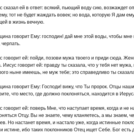
с сказал ей в ответ: всякий, пьющий воду сию, возжаждет опя
ему, тот не будет жаждать вовек; но вода, которую Я дам ем
щей в жизнь вечную.
ина говорит Ему: господин! дай мне этой воды, чтобы мне
 черпать.
с говорит ей: пойди, позови мужа твоего и приди сюда. Жен
. Иисус говорит ей: правду ты сказала, что у тебя нет мужа, 
рого ныне имеешь, не муж тебе; это справедливо ты сказала
ина говорит Ему: Господи! вижу, что Ты пророк. Отцы наши 
рите, что место, где должно поклоняться, находится в Иеру
с говорит ей: поверь Мне, что наступает время, когда и не н
оняться Отцу. Вы не знаете, чему кланяетесь, а мы знаем, ч
ев. Но настанет время, и настало уже, когда истинные покл
 и истине, ибо таких поклонников Отец ищет Себе. Бог ест