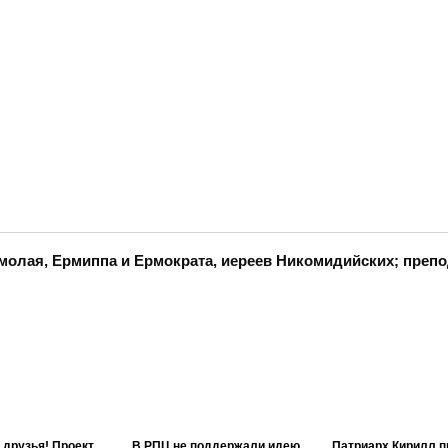
молая, Ермиппа и Ермократа, иереев Никомидийских; преп
 друзья! Проект
В РПЦ не поддержали идею
Патриарх Кирилл п