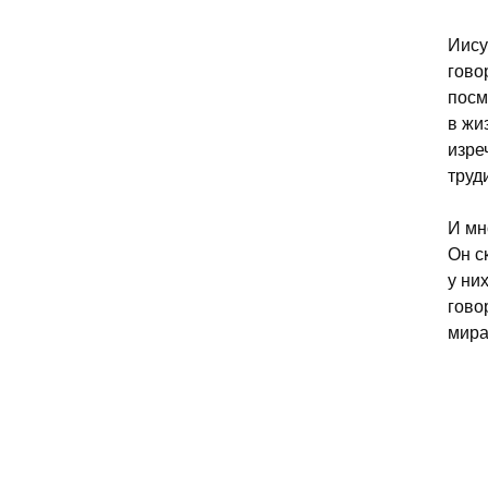
Иису
гово
посм
в жи
изре
труд
И мн
Он с
у ни
гово
мира