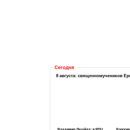
Сегодня
8 августа: священномучеников Ер
Владимир Легойда: в РПЦ
Дорогие