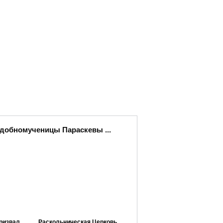
одобномученицы Параскевы ...
ризвал
Раскольническая Церковь