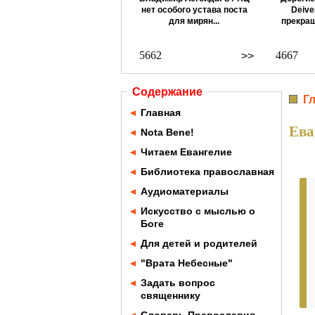
нет особого устава поста
Deive
для мирян...
прекращ
5662
4667
>>
Содержание
Г
◄
Главная
Ева
◄
Nota Bene!
◄
Читаем Евангелие
◄
Библиотека православная
◄
Аудиоматериалы
◄
Искусство с мыслью о
Боге
◄
Для детей и родителей
◄
"Врата Небесные"
◄
Задать вопрос
священнику