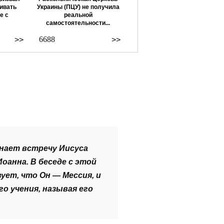
ивать
Украины (ПЦУ) не получила
е с
реальной
самостоятельности...
6688
>>
>>
инает
встречу Иисуса
Иоанна.
В беседе с этой
ет, что Он — Мессия, и
 учения, называя его