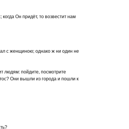
 когда Он придёт, то возвестит нам
вал с женщиною; однако ж ни один не
ит людям: пойдите, посмотрите
стос? Они вышли из города и пошли к
сть?