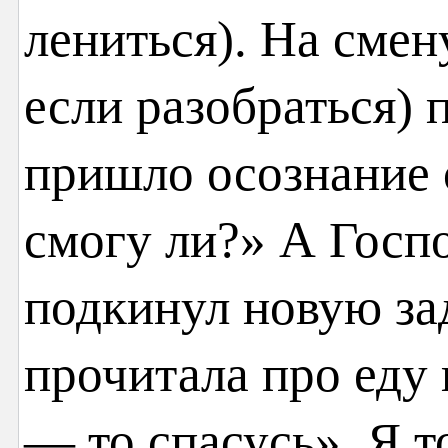
лениться). На смен
если разобраться)
пришло осознание 
смогу ли?» А Госп
подкинул новую зад
прочитала про еду 
— то спасусь». Я т