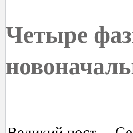
Четыре фа
новоначаль
Великий пост… Сей